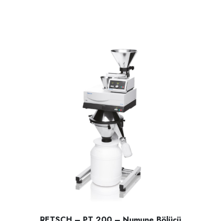
RETSCH – PT 300 – Numune Bölücü; katı malzemelerin hom
RETSCH – PT 200 – Numune Bölücü