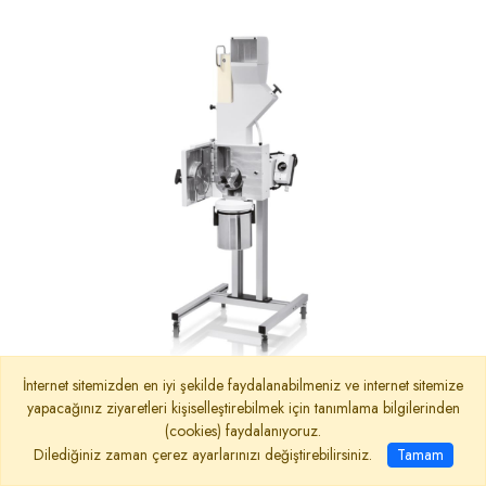
İnternet sitemizden en iyi şekilde faydalanabilmeniz ve internet sitemize
yapacağınız ziyaretleri kişiselleştirebilmek için tanımlama bilgilerinden
RETSCH – SM 100 – Kesmeli Öğütücü
(cookies) faydalanıyoruz.
Dilediğiniz zaman çerez ayarlarınızı değiştirebilirsiniz.
Tamam
RETSCH – SM 100 – Kesmeli Öğütücü; yarı sert , Lifli ,Yum