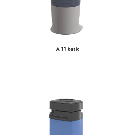
A 11 basic
2 farklı öğütme prosedürü için parti üretim mili: Elastik ol