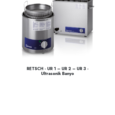
RETSCH - UR 1 – UR 2 – UR 3 -
Ultrasonik Banyo
RETSCH - UR 1 – UR 2 – UR 3 - Ultrasonik Banyo; eleklerin 