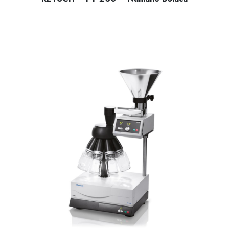
RETSCH – PT 200 – Numune Bölücü; katı malzemelerin hom