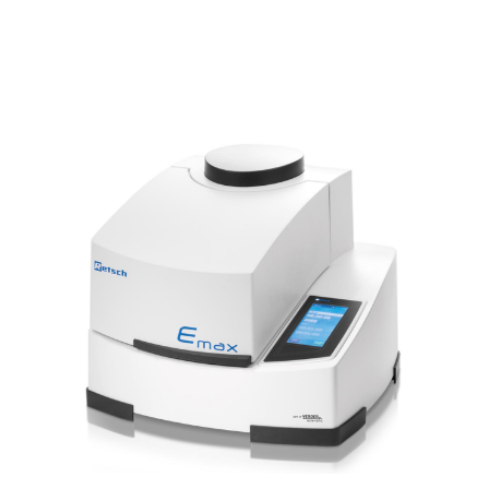
RETSCH – RM 200 – Havanlı Öğütücü; yumuşak, Sert , Kırı