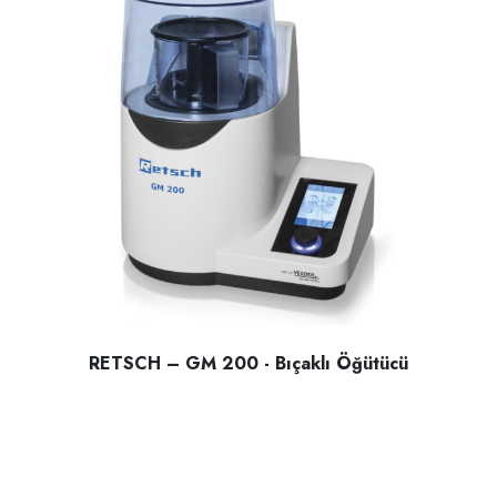
RETSCH – GM 200 - Bıçaklı Öğütücü
RETSCH – GM 200 - Bıçaklı Öğütücü; yumuşak , yarı sert v