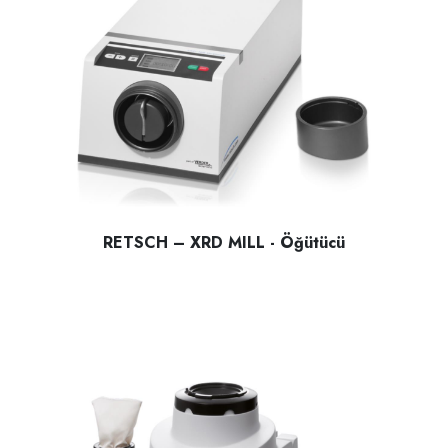
RETSCH – XRD MILL - Öğütücü
RETSCH – XRD MILL – Öğütücü; XRF Analizi için, Kuru veya ı