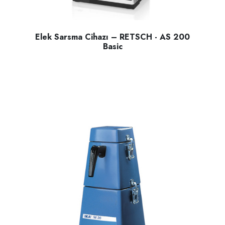
Elek Sarsma Cihazı – RETSCH - AS 200
Basic
Kuru ve Islak numunelerin , elekler yardımı ile numune boyutu