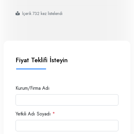
İçerik 732 kez listelendi
#elek sarsma cihazı
#
#
Fiyat Teklifi İsteyin
Kurum/Firma Adı
Yetkili Adı Soyadı
*