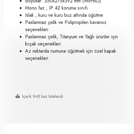
Boyutlar: 350x275x392 mm (WxHxD)
Mono faz , IP 42 koruma sınıfı
Islak , kuru ve kuru buz altında öğütme
Paslanmaz çelik ve Polipropilen kavanoz
seçenekleri
Paslanmaz çelik, Titanyum ve Yağlı ürünler için
bıçak seçenekleri
Az miktarda numune öğütmek için özel kapak
seçenekleri
İçerik 948 kez listelendi
#retsch
#
#
#
#yarı sert ve elastik malzemelerin öğütülmesinde kullanılır