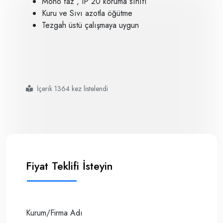
Mono faz , IP 20 koruma sınıfı
Kuru ve Sıvı azotla öğütme
Tezgah üstü çalışmaya uygun
İçerik 1364 kez listelendi
#retsch
#
#
#
#lifli
#yumuşak ve elastikmalzemelerin öğütülmesinde kullanılır
Fiyat Teklifi İsteyin
Kurum/Firma Adı