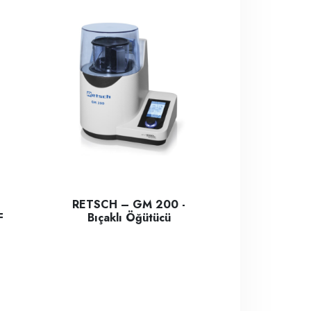
RETSCH – GM 200 -
F
Bıçaklı Öğütücü
ve Elastik malzemelerin öğütülmesinde kullanılır.
RETSCH – GM 200 - Bıçaklı Öğütücü; yumuşak , yarı ser
ı serisi, numunenin tam yanmasını sağlamak için optimum külleme k