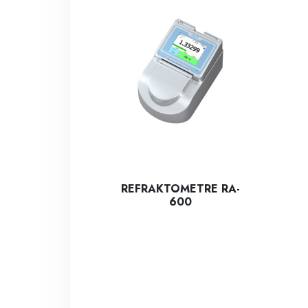
REFRAKTOMETRE RA-
600
RA-600, çeşitli maddelerin refraktif indeksini
Car