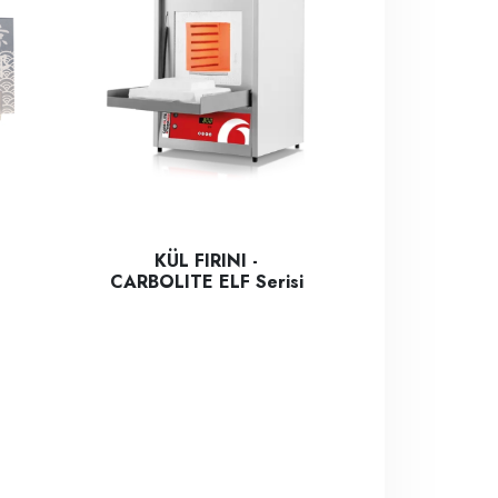
KÜL FIRINI -
CARBOLITE ELF Serisi
gah üstü tipte laboratuvar fırındır.
Carbolite Gero ELF 11/6 Laboratuvar Fırını masa üstü t
etmek için yüksek kaliteli ısıtma elemanları ve yenilikçi termal yalıtım
er, sıvı numunelerin yoğunluğunu/spesifik gravitesini rezonans freka