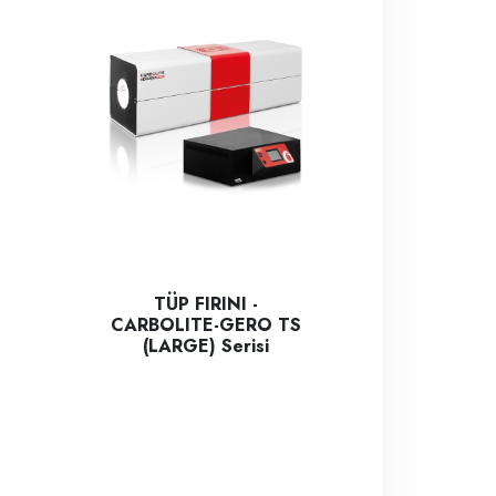
TÜP FIRINI -
CARBOLITE-GERO TS
(LARGE) Serisi
kt boyutları ve dahili sıcaklık kontrolü ile laboratuvar analizlerinde
oratuvar Fırını, doğal konveksiyonlu, 700 °C'ye kadar sıcaklığa ç
yrı hacimdeki modelden oluşur. Hafif hizmet ve genel kullanım için
Carbolite Gero - TS Split tüp fırın serisi, birinci sınıf