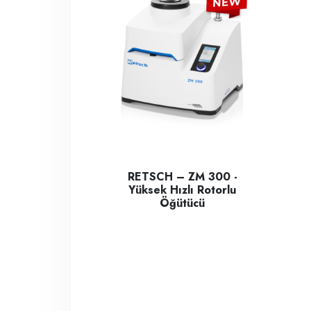
RETSCH – ZM 300 -
Yüksek Hızlı Rotorlu
Öğütücü
CAR
RETSCH – ZM 300 - Yüksek Hızlı Rotorlu Öğüt