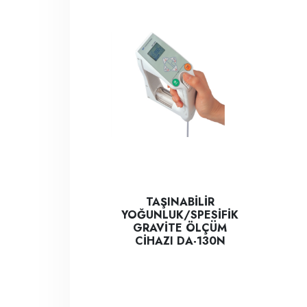
TAŞINABİLİR
YOĞUNLUK/SPESİFİK
GRAVİTE ÖLÇÜM
CİHAZI DA-130N
RET
DA-130N, sıvıların yoğunluğunu ve spesifik g