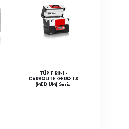
TÜP FIRINI -
CARBOLITE-GERO TS
(MEDIUM) Serisi
0 °C'ye kadar sıcaklığa çıkabilen, tezgah üstü tipte laboratuvar
esinde kullanılır.
reşimli Öğütücü; sert ,Yarı sert , Yumuşak , Lifli , Kırılgan ve Ela
Carbolite Gero - TS Split tüp fırın serisi, birinci sınıf