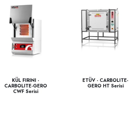
KÜL FIRINI -
ETÜV - CARBOLITE-
CARBOLITE-GERO
GERO HT Serisi
CWF Serisi
 ve Brix değerini ölçmek için tasarlanmış bir refraktometredir. Kompa
CARBOLITE-GERO HT Serisi Lab
bolite Gero CWF Serisi Laboratuvar fırınları masa üstü tipte beş a