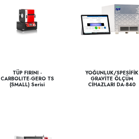
TÜP FIRINI -
YOĞUNLUK/SPESİFİK
CARBOLITE-GERO TS
GRAVİTE ÖLÇÜM
(SMALL) Serisi
CİHAZLARI DA-840
, doğal konveksiyonlu, 300 ° C'ye kadar sıcaklığa çıkabilen, tez
bolite Gero - TS Split tüp fırın serisi, birinci sınıf performans elde 
DA-800 serisi yoğunluk ölçerl