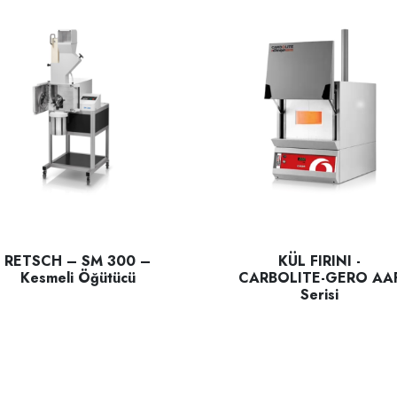
RETSCH – SM 300 –
KÜL FIRINI -
Kesmeli Öğütücü
CARBOLITE-GERO AA
Serisi
SCH – SM 300 – Kesmeli Öğütücü; sert ,yarı sert , Lifli ,Yumuşak 
Carbolite Gero AAF Kül fırın
ravitesini sahada ölçmek için tasarlanmış taşınabilir bir cihazdır.