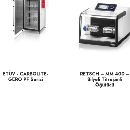
ETÜV - CARBOLITE-
RETSCH – MM 400 –
GERO PF Serisi
Bilyeli Titreşimli
Öğütücü
BOLITE-GERO PF Model Laboratuvar Fırını, doğal konveksiyonlu, 30
ücü; yarı sert , Yumuşak , Lifli ve Kırılgan malzemelerin öğütülm
RETSCH – MM 400 – Bilyeli Tit