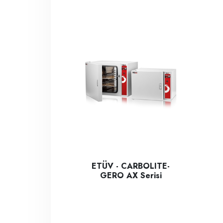
ETÜV - CARBOLITE-
GERO AX Serisi
250°C'lik CARBOLITE-GERO AX Model Laboratu
Car