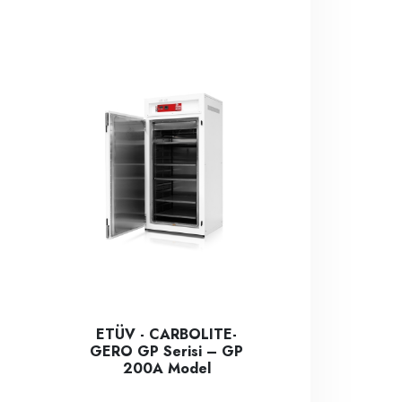
ETÜV - CARBOLITE-
GERO GP Serisi – GP
200A Model
ütücü; ıslak yada kuru Sert ,Yumuşak , Lifli , Kırılgan malzemeler