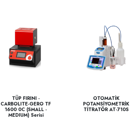
TÜP FIRINI -
OTOMATİK
CARBOLITE-GERO TF
POTANSİYOMETRİK
1600 0C (SMALL -
TİTRATÖR AT-710S
MEDIUM) Serisi
var Fırını, R38 dijital PID sıcaklık kontrol cihazına sahip tez
AT-710S, çeşitli endüstriyel u
bolite Gero TF tüp fırın serisi, birinci sınıf performans elde etmek iç