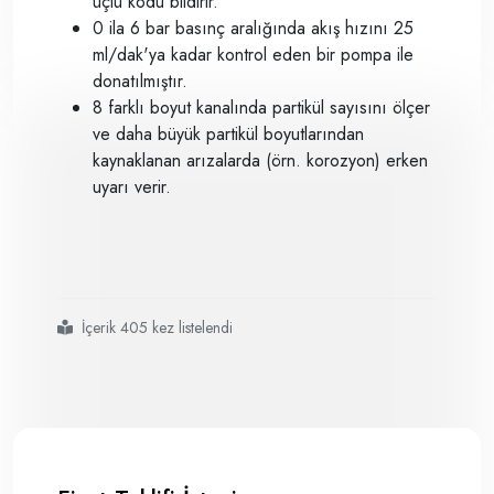
üçlü kodu bildirir.
0 ila 6 bar basınç aralığında akış hızını 25
ml/dak'ya kadar kontrol eden bir pompa ile
donatılmıştır.
8 farklı boyut kanalında partikül sayısını ölçer
ve daha büyük partikül boyutlarından
kaynaklanan arızalarda (örn. korozyon) erken
uyarı verir.
İçerik 405 kez listelendi
#pamas s50p fuel online partikül sayısı ölçüm sistemi
#sıvı yakıtın durum izlemesi ve kontaminasyon analizi için sabit kurulu ö