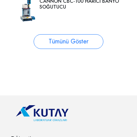
CANNON CBC-100 HARİCİ BANYO
SOĞUTUCU
Tümünü Göster