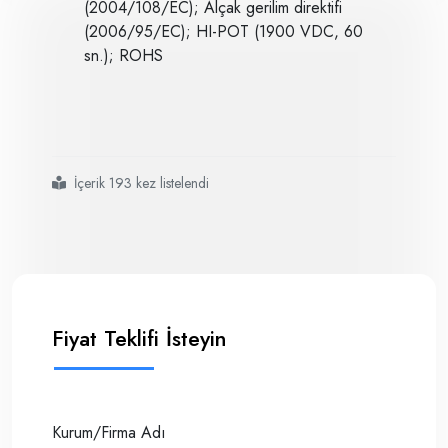
(2004/108/EC); Alçak gerilim direktifi
(2006/95/EC); HI-POT (1900 VDC, 60
sn.); ROHS
İçerik 193 kez listelendi
#cannon
#bath cooler
#banyo soğutucu
#peltier
Fiyat Teklifi İsteyin
Kurum/Firma Adı