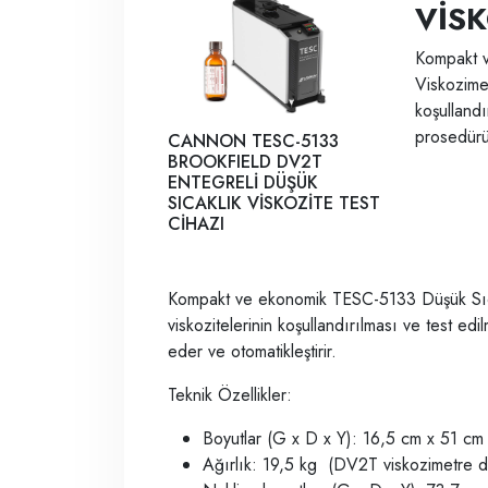
VİSK
Kompakt 
Viskozimet
koşulland
prosedürün
CANNON TESC-5133
BROOKFIELD DV2T
ENTEGRELİ DÜŞÜK
SICAKLIK VİSKOZİTE TEST
CİHAZI
Kompakt ve ekonomik TESC-5133 Düşük Sıcak
viskozitelerinin koşullandırılması ve test 
eder ve otomatikleştirir.
Teknik Özellikler:
Boyutlar (G x D x Y): 16,5 cm x 51 cm
Ağırlık: 19,5 kg
(DV2T viskozimetre da