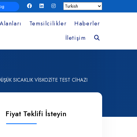
log
Alanları
Temsilcilikler
Haberler
Ara
İletişim
ÜK SICAKLIK VİSKOZİTE TEST CİHAZI
Fiyat Teklifi İsteyin