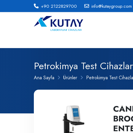
+90 2122829700
info@kutaygroup.com
Petrokimya Test Cihazlar
Ana Sayfa
Ürünler
Petrokimya Test Cihazla
CAN
BRO
ENTE