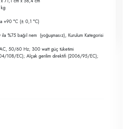
m x 71,1 cm x 58,4 cm
 kg
la +90 °C (± 0,1 °C)
0 ila %75 bağıl nem
(yoğuşmasız), Kurulum Kategorisi
 VAC, 50/60 Hz; 300 watt güç tüketimi
004/108/EC); Alçak gerilim direktifi (2006/95/EC);