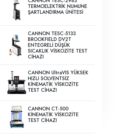
CANNON TESC-2983
TERMOELEKTRİK NUMUNE
ŞARTLANDIRMA ÜNİTESİ
CANNON TESC-5133
BROOKFIELD DV2T
ENTEGRELİ DÜŞÜK
SICAKLIK VİSKOZİTE TEST
CİHAZI
CANNON UltraVIS YÜKSEK
HIZLI SOLVENTSİZ
KİNEMATİK VİSKOZİTE
TEST CİHAZI
CANNON CT-500
KİNEMATİK VİSKOZİTE
TEST CİHAZI