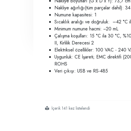
Nakliye boyutları (G x D x Y): 73,7 c
Nakliye ağırlığı(tüm parçalar dahil): 34
Numune kapasitesi: 1
Sıcaklık aralığı ve doğruluk:
–42 °C i
Minimum numune hacmi: ~20 mL
Çalışma koşulları: 15 °C ila 30 °C, %1
II, Kirlilik Derecesi 2
Elektriksel özellikler: 100 VAC - 240
Uygunluk: CE İşareti; EMC direktifi (2
ROHS
Veri çıkışı: USB ve RS-485
İçerik 141 kez listelendi
#cannon
#viskozite
#brookfield
#düşük sıcaklık