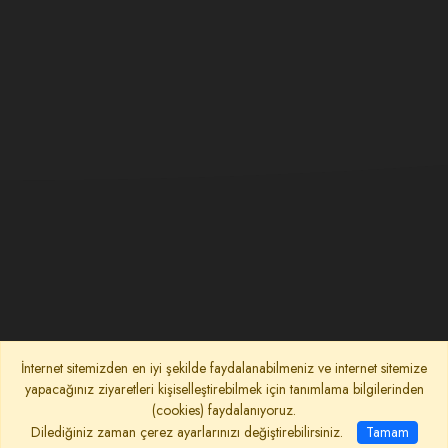
İnternet sitemizden en iyi şekilde faydalanabilmeniz ve internet sitemize
yapacağınız ziyaretleri kişiselleştirebilmek için tanımlama bilgilerinden
(cookies) faydalanıyoruz.
Dilediğiniz zaman çerez ayarlarınızı değiştirebilirsiniz.
Tamam