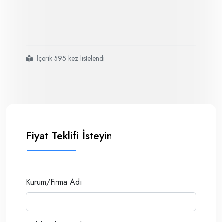
İçerik 595 kez listelendi
#pamas s40 taşınabilir partikül sayısı ölçüm sistemi
#hidrolik ve yağlama yağı gibi yağ bazlı sıvılar için taşınabilir bir partik
Fiyat Teklifi İsteyin
Kurum/Firma Adı