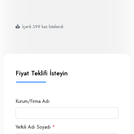
İçerik 399 kez listelendi
#pamas ols4031 online partikül sayısı ölçüm sistemi
#standart partikül sayacı pamas s4031den ortaya çıkmıştır
#
#kaplamalı çelikten yapılmıştır
#
#
#muhafazayı korozif sıvılardan koruyan özel bir paslanmaz çelik kabuk il
Fiyat Teklifi İsteyin
Kurum/Firma Adı
Yetkili Adı Soyadı
*