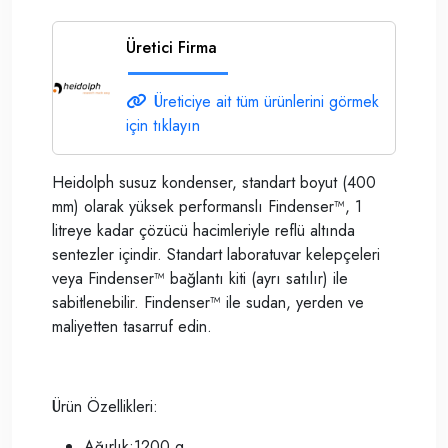
Üretici Firma
Üreticiye ait tüm ürünlerini görmek
için tıklayın
Heidolph susuz kondenser, standart boyut (400
mm) olarak yüksek performanslı Findenser™, 1
litreye kadar çözücü hacimleriyle reflü altında
sentezler içindir. Standart laboratuvar kelepçeleri
veya Findenser™ bağlantı kiti (ayrı satılır) ile
sabitlenebilir. Findenser™ ile sudan, yerden ve
maliyetten tasarruf edin.
Ürün Özellikleri:
Ağırlık:1200 g