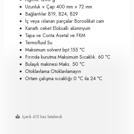
Uzunluk × Çap:400 mm × 72 mm
Bağlantılar:B19, B24, B29
İç veya ıslanan parçalar:Borosilikat cam
Kanatlı ceket:Eloksallı alüminyum
Tapa ve Conta:Asetal ve FKM
Termofluid:Su
Maksimum solvent bpt:155 °C
Fırında kurutma:Maksimum Sıcaklık. 60 °C
Bulaşık makinesi:Maks. 50 °C
Otoklavlama:Otoklavlamayın
Ortam çalışma sıcaklığı:0 °C ila 24 °C
İçerik 415 kez listelendi
#heidolph susuz kondenser
#standart boyut
#
#
#1 litreye kadar çözücü hacimleriyle reflü altında sentezler içindir
#
#
#
#
#yerden ve maliyetten tasarruf edin