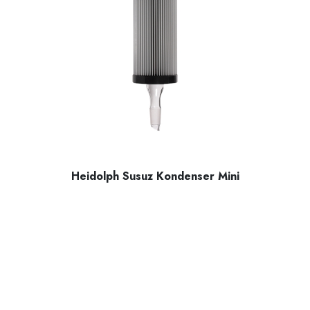
Heidolph Susuz Kondenser Mini
Heidolph susuz kondenser mini, yüksek performanslı Findenser