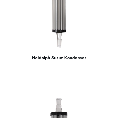
Heidolph Susuz Kondenser
Heidolph susuz kondenser, standart boyut (400 mm) olarak yük