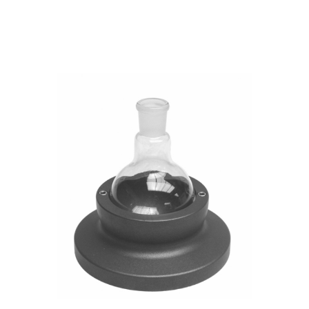
Heidolph Heat-On ısıtıcı bloklar, 500 ml yuvarlak tabanlı bi