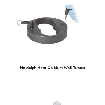
Heidolph Heat-On Multi-Well Tutucu
Heidolph Heat-On Multi-Well tutucu, Heat-On kesici uçların o