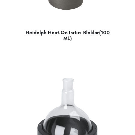
Heidolph Heat-On Isıtıcı Bloklar(100
ML)
Heidolph Heat-On ısıtıcı bloklar, yanal girintiler bu amaç i