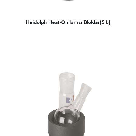
Heidolph Heat-On Isıtıcı Bloklar(5 L)
Heidolph Heat-On ısıtıcı bloklar, 5 litrelik yuvarlak tabanlı