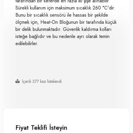
tarafından bir seferde en fazla iki şişe alınabilir.
Sürekli kullanım için maksimum sıcaklık 260 °C'dir.
Bunu bir sıcaklık sensörü ile hassas bir şekilde
ölçmek için, Heat-On Bloğunun bir tarafında küçük
bir delik bulunmaktadır. Güvenlik kaldırma kolları
isteğe bağlıdır ve bu nedenle ayrı olarak temin
edilebilirler.
İçerik 377 kez listelendi
#heidolph heat
#
#
#bu pakette multi
#
#
#
#50 ml ve 100 ml yuvarlak tabanlı şişeler için uygundur
#
#
#
#
#heat
#
#
Fiyat Teklifi İsteyin