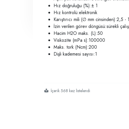
Hız doğruluğu (%):± 1
Hız kontrolü:elektronik
Karıştırıcı mili (
∅
mm cinsinden):2,5 - 
İzin verilen görev döngüsü:sürekli çal
Hacim H2O maks. (L):50
Viskozite (mPa s):100000
Maks. tork (Ncm):200
Dişli kademesi sayısı:1
İçerik 568 kez listelendi
#heidolph mekanik karıştırıcı modelleri
#mekanik karıştırıcı teknik özellikleri
#en iyi mekanik karıştırıcı markaları
#laboratuvar için güçlü mekanik karıştırıcı
#laboratuvar karıştırıcı mekanik tip
#laboratuvar mekanik karıştırıcı
#overhead stirrers price
#adjustable speed
#stirrers