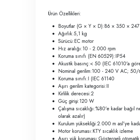
Ürün Özellikleri:
Boyutlar (G × Y × D):86 × 350 × 24
Ağırlık:5,1 kg
Sürücü:EC motor
Hız aralığı:10 - 2.000 rpm
Koruma sınıfı (EN 60529):IP54
Akustik basınç:< 50 (IEC 61010'a gör
Nominal gerilim:100 - 240 V AC; 50
Koruma sınıfı:I (IEC 61140
Aşırı gerilim kategorisi:II
Kirlilik derecesi:2
Güç girişi:120 W
Çalışma sıcaklığı:%80'e kadar bağıl 
olarak azalır)
Kurulum yüksekliği:2.000 m asl'ye kad
Motor koruması:KTY sıcaklık izleme
Aşırı yük koruması:Göstergeli otomati