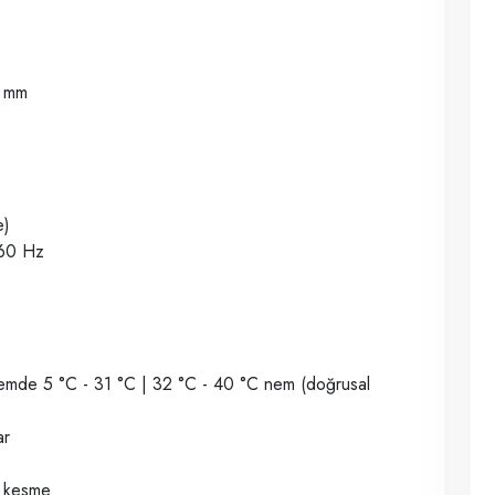
7 mm
e)
/60 Hz
nemde 5 °C - 31 °C | 32 °C - 40 °C nem (doğrusal
ar
k kesme