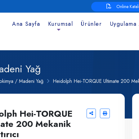
Online Kata
Ana Sayfa
Kurumsal
Ürünler
Uygulama 
adeni Yağ
rokimya / Madeni Yağ
Heidolph Hei-TORQUE Ultimate 200 Mekan
olph Hei-TORQUE
mate 200 Mekanik
tırıcı