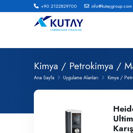
+90 2122829700
info@kutaygroup.com
Kimya / Petrokimya / M
Ana Sayfa
Uygulama Alanları
Kimya / Pet
Heid
Ulti
Karış