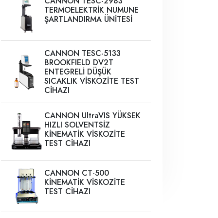
CANNON TESC-2983
TERMOELEKTRİK NUMUNE
ŞARTLANDIRMA ÜNİTESİ
CANNON TESC-5133
BROOKFIELD DV2T
ENTEGRELİ DÜŞÜK
SICAKLIK VİSKOZİTE TEST
CİHAZI
CANNON UltraVIS YÜKSEK
HIZLI SOLVENTSİZ
KİNEMATİK VİSKOZİTE
TEST CİHAZI
CANNON CT-500
KİNEMATİK VİSKOZİTE
TEST CİHAZI