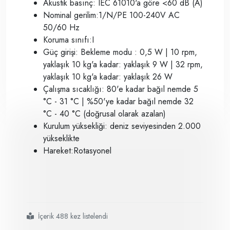
Akustik basınç: IEC 61010'a göre <60 dB (A)
Nominal gerilim:1/N/PE 100-240V AC
50/60 Hz
Koruma sınıfı:I
Güç girişi: Bekleme modu : 0,5 W | 10 rpm,
yaklaşık 10 kg'a kadar: yaklaşık 9 W | 32 rpm,
yaklaşık 10 kg'a kadar: yaklaşık 26 W
Çalışma sıcaklığı: 80'e kadar bağıl nemde 5
°C - 31 °C | %50'ye kadar bağıl nemde 32
°C - 40 °C (doğrusal olarak azalan)
Kurulum yüksekliği: deniz seviyesinden 2.000
yükseklikte
Hareket:Rotasyonel
İçerik 488 kez listelendi
#heidolph rotasyonel çalkalayıcı
#salto core 1284 modeli
#çoklu tüp çalkalayıcı
#laboratuvar döner çalkalayıcı