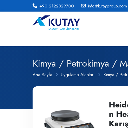
+90 2122829700
info@kutaygroup.com
Kimya / Petrokimya / M
Ana Sayfa
Uygulama Alanları
Kimya / Pet
Heid
n He
Karış