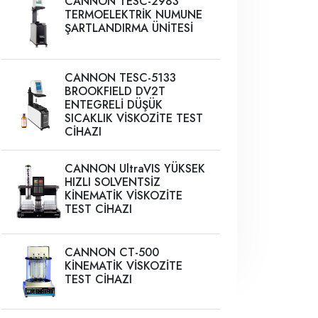
CANNON TESC-2983
TERMOELEKTRİK NUMUNE
ŞARTLANDIRMA ÜNİTESİ
CANNON TESC-5133
BROOKFIELD DV2T
ENTEGRELİ DÜŞÜK
SICAKLIK VİSKOZİTE TEST
CİHAZI
CANNON UltraVIS YÜKSEK
HIZLI SOLVENTSİZ
KİNEMATİK VİSKOZİTE
TEST CİHAZI
CANNON CT-500
KİNEMATİK VİSKOZİTE
TEST CİHAZI