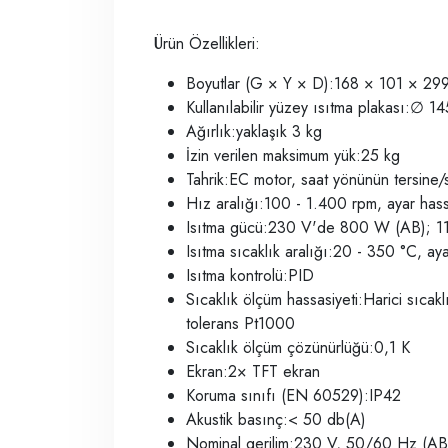
Ürün Özellikleri:
Boyutlar (G × Y × D):168 × 101 × 29
Kullanılabilir yüzey ısıtma plakası:
∅
14
Ağırlık:yaklaşık 3 kg
İzin verilen maksimum yük:25 kg
Tahrik:EC motor, saat yönünün tersine
Hız aralığı:100 - 1.400 rpm, ayar hass
Isıtma gücü:230 V'de 800 W (AB); 
Isıtma sıcaklık aralığı:20 - 350 °C, aya
Isıtma kontrolü:PID
Sıcaklık ölçüm hassasiyeti:Harici sıcak
tolerans Pt1000
Sıcaklık ölçüm çözünürlüğü:0,1 K
Ekran:2× TFT ekran
Koruma sınıfı (EN 60529):IP42
Akustik basınç:< 50 db(A)
Nominal gerilim:230 V, 50/60 Hz (A