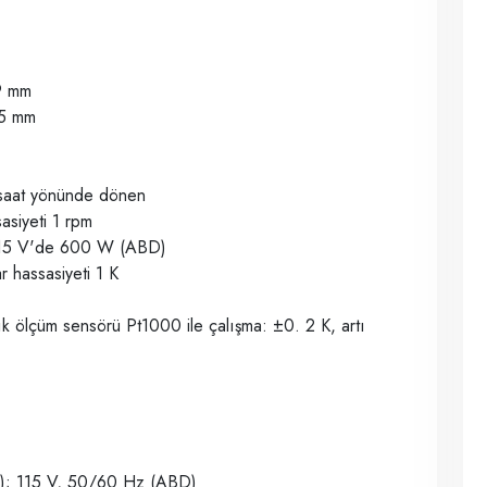
9 mm
5 mm
/saat yönünde dönen
asiyeti 1 rpm
115 V'de 600 W (ABD)
r hassasiyeti 1 K
lık ölçüm sensörü Pt1000 ile çalışma: ±0. 2 K, artı
B); 115 V, 50/60 Hz (ABD)