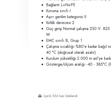
Bağlantı:L+N+PE
Koruma sınıfı:I
Aşırı gerilim kategorisi:II
Kirlilik derecesi:2
Güç girişi:Normal çalışma 230 V: 82
W
EMC sınıfı:B, Grup 1
Çalışma sıcaklığı:%80'e kadar bağıl
40 °C (doğrusal olarak azalır)
Kurulum yüksekliği:2.000 m asl'ye kad
Gösterge/ölçüm aralığı:-40 - 385°C (P
İçerik 556 kez listelendi
#heidolph hei
#
#ısıtmalı manyetik karıştırıcı fiyat ve modelleri
#heıdolph manyetik karıştırıcı özellikleri
#laboratuvar için hassas manyetik karıştırıcı
#en iyi manyetik karıştırıcı markaları
#manyetik karıştırıcı sıcaklık ayarlı
#lab magnetic stirrer
#heidolph magnetic stirrer
#magnetic stirrer price