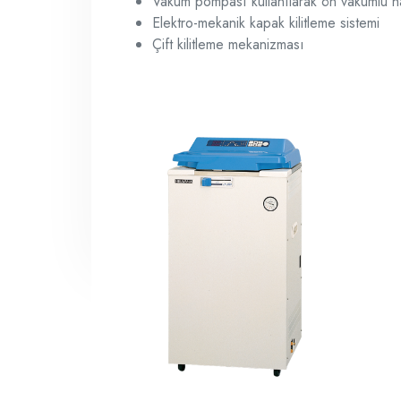
Vakum pompası kullanılarak ön vakumlu ha
Elektro-mekanik kapak kilitleme sistemi
Çift kilitleme mekanizması