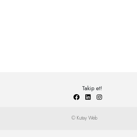
olup, tam otomatik kurutma fonksiyonu ile donatılmıştır.
Takip et!
©
Kutay Web