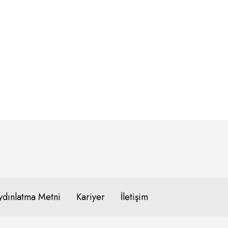
ksek performanslı bir vakum pompasının dahil edilmesiyle üretilmiş 
dınlatma Metni
Kariyer
İletişim