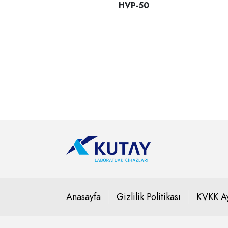
HVP-50
HVP serisi bu otoklav, HV serisi otoklava yü
Anasayfa
Gizlilik Politikası
KVKK Ay