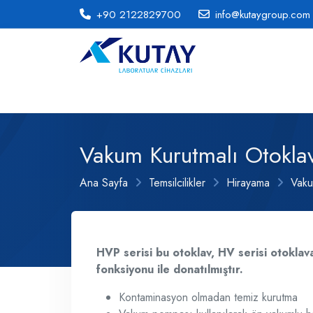
+90 2122829700
info@kutaygroup.com
Vakum Kurutmalı Otokla
Ana Sayfa
Temsilcilikler
Hirayama
Vaku
HVP serisi bu otoklav, HV serisi otoklav
fonksiyonu ile donatılmıştır.
Kontaminasyon olmadan temiz kurutma