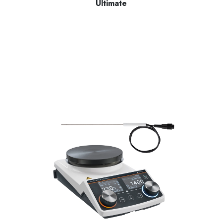
Ultimate
Manyetik karıştırıcı Hei-PLATE Mix ‘n’ Heat Ultimate (145 