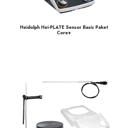
Heidolph Hei-PLATE Sensor Basic Paket
Core+
Manyetik karıştırıcı Hei-PLATE Mix ‘n’ Heat Core+ (145 mm 