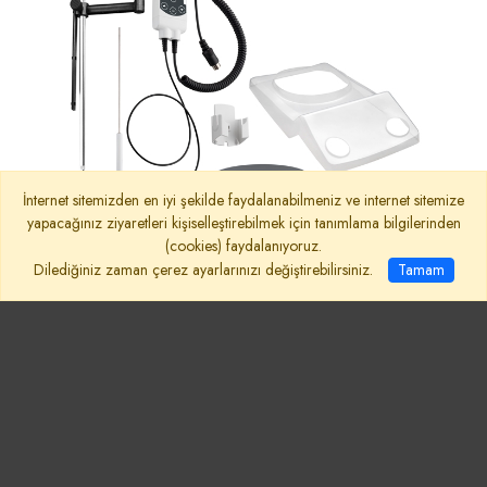
İnternet sitemizden en iyi şekilde faydalanabilmeniz ve internet sitemize
yapacağınız ziyaretleri kişiselleştirebilmek için tanımlama bilgilerinden
(cookies) faydalanıyoruz.
Dilediğiniz zaman çerez ayarlarınızı değiştirebilirsiniz.
Tamam
Heidolph Hei-PLATE Sensor Advanced
Paket Core
Hei-PLATE Mix ‘n’ Heat Core manyetik karıştırıcı (145 mm ç