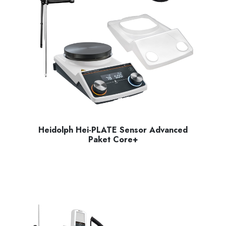
Heidolph Hei-PLATE Sensor Advanced
Paket Core+
Manyetik Karıştırıcı Hei-PLATE Mix ‘n’ Heat Core+ (145 mm ç