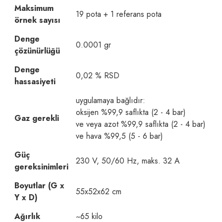
Maksimum
19 pota + 1 referans pota
örnek sayısı
Denge
0.0001 gr
çözünürlüğü
Denge
0,02 % RSD
hassasiyeti
uygulamaya bağlıdır:
oksijen %99,9 saflıkta (2 - 4 bar)
Gaz gerekli
ve veya azot %99,9 saflıkta (2 - 4 bar)
ve hava %99,5 (5 - 6 bar)
Güç
230 V, 50/60 Hz, maks. 32 A
gereksinimleri
Boyutlar (G x
55x52x62 cm
Y x D)
Ağırlık
~65 kilo