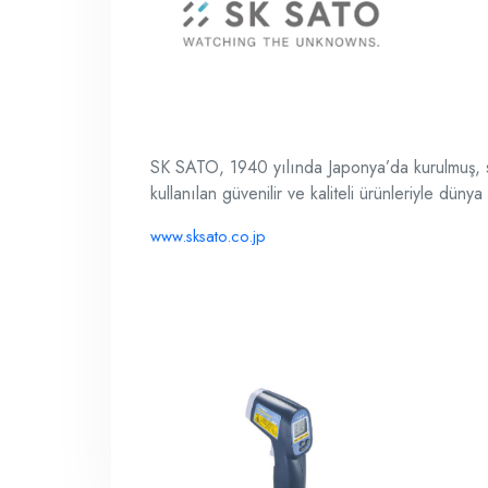
SK SATO, 1940 yılında Japonya’da kurulmuş, sıc
kullanılan güvenilir ve kaliteli ürünleriyle dün
www.sksato.co.jp