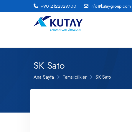
+90 2122829700
info@kutaygroup.com
SK Sato
Ana Sayfa
Temsilcilikler
SK Sato