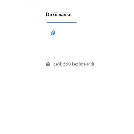
Dokümanlar
İçerik 560 kez listelendi
#gerhardt
#n realyzer